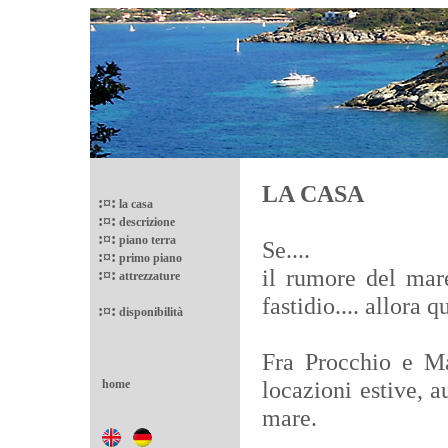
LA CASA
:¤:
la casa
:¤:
descrizione
:¤:
piano terra
Se....
:¤:
primo piano
il rumore del mare
:¤:
attrezzature
fastidio.... allora 
:¤:
disponibilità
Fra Procchio e Ma
locazioni estive, a
home
mare.